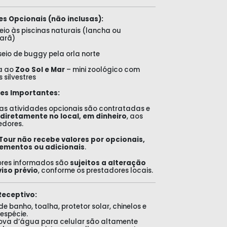
es Opcionais (não inclusas):
eio às piscinas naturais (lancha ou
arã)
eio de buggy pela orla norte
ta ao
Zoo Sol e Mar
– mini zoológico com
 silvestres
es Importantes:
as atividades opcionais são contratadas e
diretamente no local, em dinheiro
, aos
edores.
Tour não recebe valores por opcionais,
ementos ou adicionais
.
ores informados são
sujeitos a alteração
iso prévio
, conforme os prestadores locais.
Receptivo:
e banho, toalha, protetor solar, chinelos e
 espécie.
ova d’água para celular são altamente