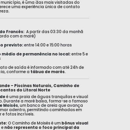
 município, é uma das mais visitadas do
erece uma experiência única de contato
reza.
do Francês:
A partir das 03:30 da manhã
ordo com a maré)
o previsto:
entre 14:00 e 15:00 horas
médio de permanência no local:
entre 5 e
s
xato de saída é informado com até 24h de
ia, conforme a
tábua de marés
.
ande – Piscinas Naturais, Caminho de
ncantos do Litoral Norte
nde
é uma praia de águas tranquilas e visual
. Durante a maré baixa, forma-se o famoso
e Moisés
, um banco de areia que avança
 mar adentro, permitindo caminhadas em
e fotos incríveis.
te:
O Caminho de Moisés é um
bônus visual
o
e
não representa o foco principal da