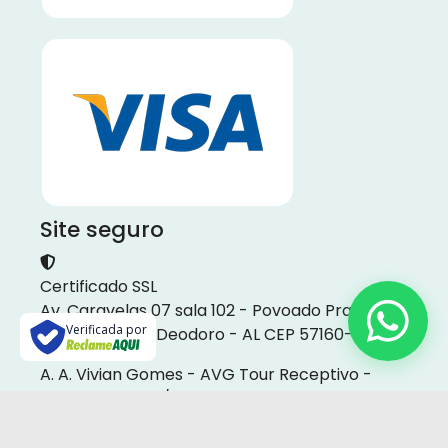
Site seguro
Certificado SSL
Av. Caravelas 07 sala 102 - Povoado Praia do
Verificada por
Francês - Mal. Deodoro - AL CEP 57160-000
A. A. Vivian Gomes - AVG Tour Receptivo -
CNPJ: 22.761.190/0001-00