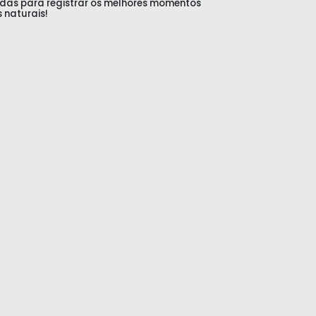
as para registrar os melhores momentos
 naturais!