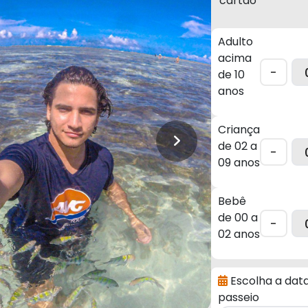
cartão
Adulto
acima
-
de 10
anos
Criança
de 02 a
-
09 anos
Bebê
de 00 a
-
02 anos
Escolha a dat
passeio