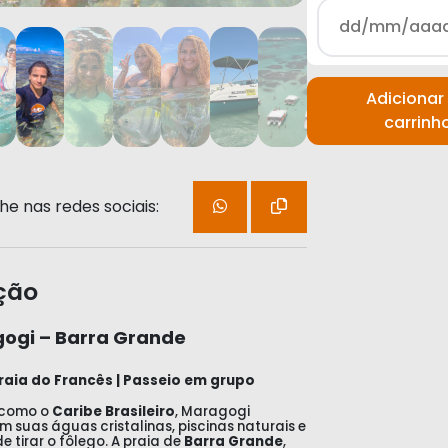
Adicionar
carrinh
e nas redes sociais:
ção
ogi – Barra Grande
raia do Francês | Passeio em grupo
 como o
Caribe Brasileiro
, Maragogi
 suas águas cristalinas, piscinas naturais e
e tirar o fôlego. A praia de
Barra Grande
,