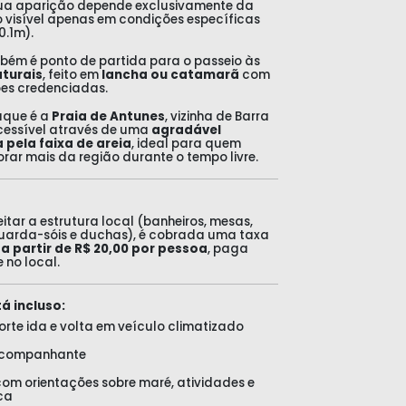
Sua aparição depende exclusivamente da
 visível apenas em condições específicas
0.1m).
bém é ponto de partida para o passeio às
aturais
, feito em
lancha ou catamarã
com
s credenciadas.
aque é a
Praia de Antunes
, vizinha de Barra
cessível através de uma
agradável
pela faixa de areia
, ideal para quem
orar mais da região durante o tempo livre.
itar a estrutura local (banheiros, mesas,
guarda-sóis e duchas), é cobrada uma taxa
a partir de R$ 20,00 por pessoa
, paga
 no local.
á incluso:
rte ida e volta em veículo climatizado
acompanhante
com orientações sobre maré, atividades e
ca