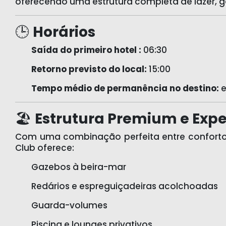
oferecendo uma estrutura completa de lazer, 
🕒
Horários
Saída do primeiro hotel :
06:30
Retorno previsto do local:
15:00
Tempo médio de permanência no destino:
e
🏖️
Estrutura Premium e Expe
Com uma combinação perfeita entre conforto, 
Club oferece:
Gazebos à beira-mar
Redários e espreguiçadeiras acolchoadas
Guarda-volumes
Piscina e lounges privativos