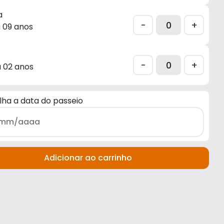
a
-
+
a 09 anos
-
+
a 02 anos
ha a data do passeio
Adicionar ao carrinho