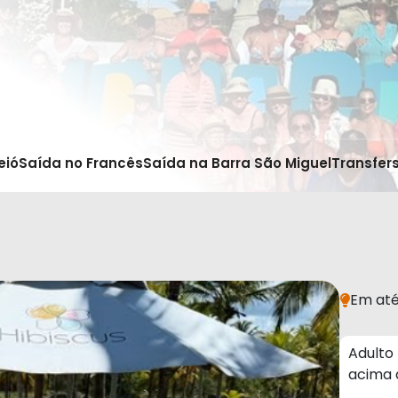
eió
Saída no Francês
Saída na Barra São Miguel
Transfer
Em até
Adulto
acima 