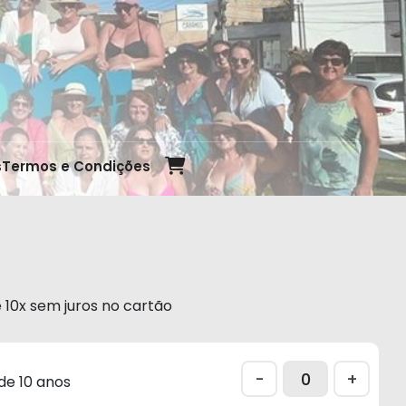
s
Termos e Condições
 10x sem juros no cartão
-
+
de 10 anos