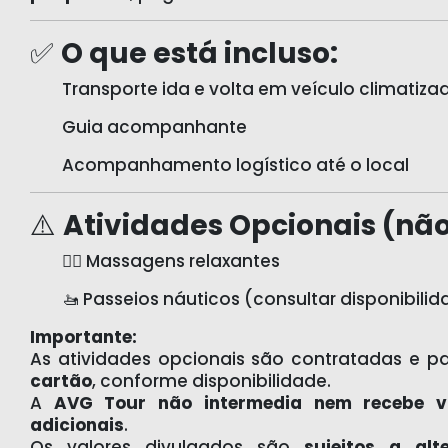
✅
O que está incluso:
Transporte ida e volta em veículo climatiza
Guia acompanhante
Acompanhamento logístico até o local
⚠️
Atividades Opcionais (não
💆‍♀️ Massagens relaxantes
🚤 Passeios náuticos (consultar disponibilid
Importante:
As atividades opcionais são contratadas e 
cartão
, conforme disponibilidade.
A
AVG Tour não intermedia nem recebe va
adicionais
.
Os valores divulgados são
sujeitos a al