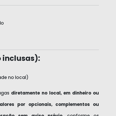
do
 inclusas):
ade no local)
pagas
diretamente no local, em dinheiro ou
lores por opcionais, complementos ou
teração sem aviso prévio
, conforme os