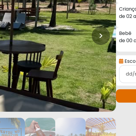
Crianç
de 02 
Bebê
de 00 
Escol